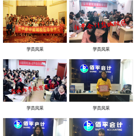
学员风采
学员风采
学员风采
学员风采