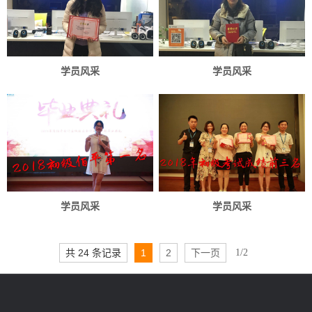
学员风采
学员风采
学员风采
学员风采
共 24 条记录
1
2
下一页
1/2