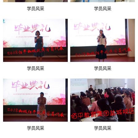
学员风采
学员风采
学员风采
学员风采
学员风采
学员风采