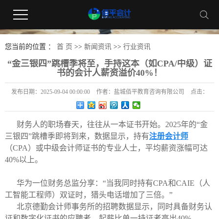
您当前的位置 ：
首 页
>>
新闻资讯
>>
行业资讯
“金三银四”跳槽季将至，手持这本（如CPA/中级）证
书的会计人薪资溢价40%！
发布日期：
2025-09-04 00:00:00
作者：
盐城佰平教育咨询有限公司
点击：
281
财务人的职场春天，往往从一本证书开始。2025年的“金
三银四”跳槽季即将到来，数据显示，持有
注册会计师
（CPA）或中级会计师证书的专业人士，平均薪资涨幅可达
40%以上。
华为一位财务总监分享：“当我同时持有CPA和CAIE（人
工智能工程师）双证时，猎头电话增加了三倍。”
北京德勤会计师事务所的招聘数据显示，同时具备财务认
证和数字化证书的应聘者，起薪比单一持证者高出40%。