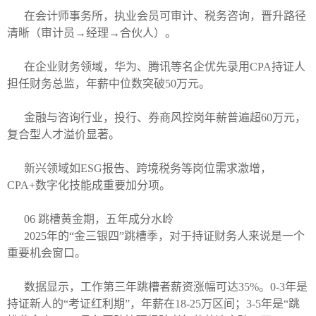
在会计师事务所，执业会员可审计、税务咨询，晋升路径
清晰（审计员→经理→合伙人）。
在企业财务领域，华为、腾讯等名企优先录用CPA持证人
担任财务总监，年薪中位数突破50万元。
金融与咨询行业，投行、券商风控岗年薪普遍超60万元，
复合型人才溢价显著。
新兴领域如ESG报告、跨境税务等岗位需求激增，
CPA+数字化技能成重要加分项。
06 跳槽黄金期，五年成分水岭
2025年的“金三银四”跳槽季，对于持证财务人来说是一个
重要机会窗口。
数据显示，工作第三年跳槽者薪资涨幅可达35%。0-3年是
持证新人的“考证红利期”，年薪在18-25万区间；3-5年是“跳