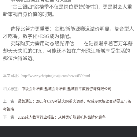
“金三银四”跳槽季不仅是岗位更替的时期，更是财会人重
新审视自身价值的时刻。
选择比努力更重要：金融/新能源赛道溢价明显，复合型人
才吃香，数字化+ESG成为标配。
实际购买力需用动态眼光评估——在陆家嘴拿着百万年薪
却天天失眠的CPA，可能还不如在广州珠江新城享受生活的
那位活得通透。
本文网址：http://www.ycbaipingkuaiji.com/news/639.html
相关标签：
中级会计培训
,
盐城会计培训
,
盐城佰平教育咨询有限公司
上一篇：
紧急通知：2025年CPA考试大纲重大调整，权威专家解读变动要点与备
考策略
下一篇：
2025成人教育行业报告：从种类扩张到机构品牌化竞争