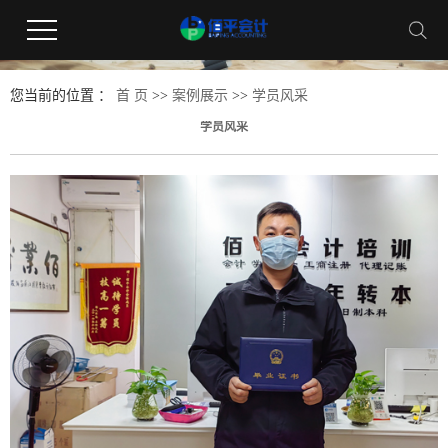
您当前的位置 ：
首 页
>>
案例展示
>>
学员风采
学员风采