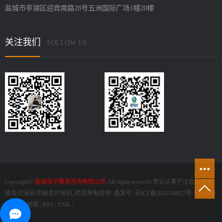
盐城市亭湖区迎宾南路28号五洲国际广场1幢20楼
关注我们
FOLLOW US
Copyright©
盐城佰平教育咨询有限公司
All rights reserved 专业从事于
注会培训
,
初
级会计培训
,
中级会计培训
, 欢迎来电咨询! 备案号:
苏ICP备2024149927号-1
企业分
站
|
网站地图
|
RSS
|
XML
|