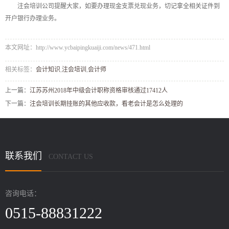
注会培训公司提醒大家，如要办理现金支票兑现业务，切记拿全相关证件到
开户银行办理业务。
本文网址：http://www.ycbaipingkuaiji.com/news/471.html
相关标签：
会计知识
,
注会培训
,
会计师
上一篇：
江苏苏州2018年中级会计职称资格审核通过17412人
下一篇：
注会培训长期挂账的其他应收款，看老会计是怎么处理的
联系我们
CONTACT US
咨询电话：
0515-88831222