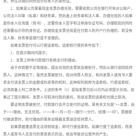
关，并在办理的同时出示你本人的身份证。
2．如果是公司拿着现金支票办理兑现，需要收款公司在银行开有对公账户，
公司法人印章（私章）和财务章，然后盖上财务章和法人章，办理兑现的人如果
是你本人在背面（背书），还要你本人签字和注明身份证号码，办理取现的同时
还需要出示你的身份证。办理现金支票兑现是在付款人的开户行办理的，若没有
法人章、财务章是银行是不受理的。
如果支票拒付可以行使追索权。追索权行使的条件如下：
1．在提示期间内提示；
2．支票上附有付款银行拒绝支付的理由。
由于存款额不足等理由，提出兑现的支票就会被拒付，然后从银行退回给持
票人。这种情况下，虽然支票被拒付，但对持票人而言，有向发票人或背书人要
求支付该支票上的金额或利息等的权利，此种权利就称为追索权。行使追索权，
必须具备上列二项条件。上述的条件（1）是指发票日后10日内必须提示兑现。如
果过了提示期间，发票人可取消付款的委托，而该支票的追索权也随之取消。
要证明支票被拒付，付款银行会开立拒付的证明。其有关文句是“××支票，由
于×××理由，无法兑现。××××年××月××日××银行××分行，经理×××印”。票据拒
付被退票时，拒付理由的笺条会随着支票退还给持票人。
如果票据遭退票无法领到现金，即可行使追索权。如果行使了追索权，而发
票人或背书人无支付的意思表示的话，就会导致诉讼案件的产生。